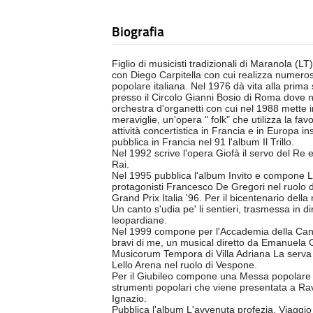
Biografia
Figlio di musicisti tradizionali di Maranola (L
con Diego Carpitella con cui realizza numer
popolare italiana. Nel 1976 dà vita alla prima
presso il Circolo Gianni Bosio di Roma dove n
orchestra d'organetti con cui nel 1988 mette in 
meraviglie, un'opera " folk" che utilizza la fa
attività concertistica in Francia e in Europa i
pubblica in Francia nel 91 l'album Il Trillo.
Nel 1992 scrive l'opera Giofà il servo del Re e
Rai.
Nel 1995 pubblica l'album Invito e compone La
protagonisti Francesco De Gregori nel ruolo d
Grand Prix Italia '96. Per il bicentenario de
Un canto s'udia pe' li sentieri, trasmessa in di
leopardiane.
Nel 1999 compone per l'Accademia della Can
bravi di me, un musical diretto da Emanuela G
Musicorum Tempora di Villa Adriana La serva p
Lello Arena nel ruolo di Vespone.
Per il Giubileo compone una Messa popolare p
strumenti popolari che viene presentata a R
Ignazio.
Pubblica l'album L'avvenuta profezia, Viaggio n