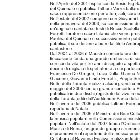
Nell'Aprile del 2001 ospite con la Bosio Big B
del Quirinale e pubblica l'album Vorrei balla
sacra rappresentazione per attori, soli, coro e
Nell'estate del 2002 compone con Giovanni Li
nella primavera del 2003, su commissione dell
un'originale cantata su testi di Rocco Scotel
Ferretti l'oratorio sacro Litania che viene pre
Paolina del Quirinale e successivamente pub
pubblica il suo decimo album dal titolo Ambro
cantastorie
Dal 2004 al 2006 è Maestro concertatore del F
líoccasione fonda una grande orchestra di se
con cui dà vita per tre anni di seguito a spett
decine di migliaia di spettatori e a cui parteci
Francesco De Gregori, Lucio Dalla, Gianna N
Giacomo, Giovanni Lindo Ferretti , Peppe Servi
Notte della Taranta realizza alcuni grandi concer
maggio del 2006 con un grande concerto a Pech
pubblicati in due dischi,registrati dal vivo in
della Taranta,editi dall'Auditorium Parco dell
Nell'inverno del 2006 pubblica l'album Fermaron
repertorio di Natale.
Nell'inverno del 2006 il Ministro dei Beni Cul
la musica popolare nella Commissione ministeri
popolari. Nell'estate del 2007 fonda l'Orchest
Musica di Roma, un grande gruppo strumentale
di promuovere il repertorio della musica popol
Collabora al Ravenna Festival realizzando dell